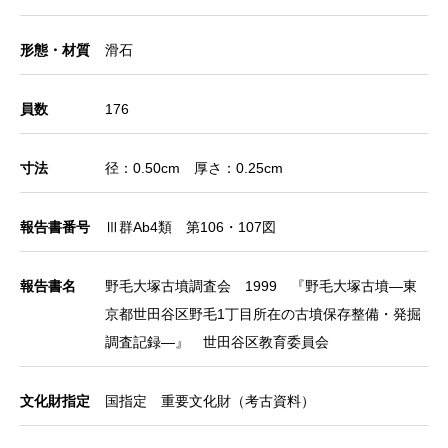
形態・材質
滑石
員数
176
寸法
径：0.50cm 厚さ：0.25cm
報告書番号
Ⅲ群Ab4類 第106・107図
報告書名
野毛大塚古墳調査会 1999 『野毛大塚古墳―東
京都世田谷区野毛1丁目所在の古墳保存整備・発掘
調査記録―』 世田谷区教育委員会
文化財指定
国指定 重要文化財（考古資料）