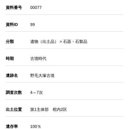
資料番号
00077
資料ID
99
分類
遺物（出土品） > 石器・石製品
時期
古墳時代
遺跡名
野毛大塚古墳
調査次数
4～7次
出土位置
第1主体部 棺内2区
遺存率
100％