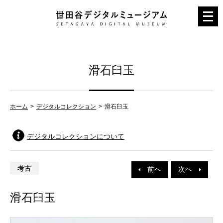
メ
ニ
ュ
ー
滑石臼玉
を
開
く
ホーム
デジタルコレクション
滑石臼玉
デジタルコレクションについて
考古
前へ
次へ
滑石臼玉