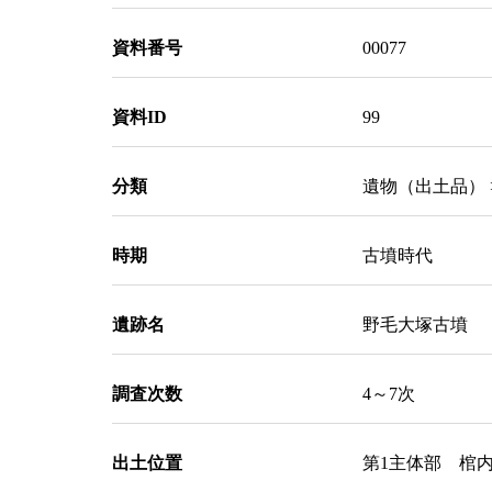
資料番号
00077
資料ID
99
分類
遺物（出土品） 
時期
古墳時代
遺跡名
野毛大塚古墳
調査次数
4～7次
出土位置
第1主体部 棺内