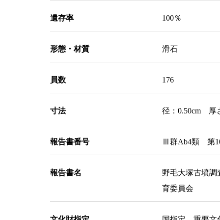
遺存率
100％
形態・材質
滑石
員数
176
寸法
径：0.50cm 厚さ
報告書番号
Ⅲ群Ab4類 第10
報告書名
野毛大塚古墳調
育委員会
文化財指定
国指定 重要文