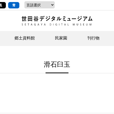
黒
青
郷土資料館
民家園
刊行物
ントップ
デジタルコレクションについて
お知らせ
お知らせ
せたがやの記憶
郷
民
せ
滑石臼玉
示・ボランティアなど)
語
イベント
イベント
ジュニア講座
年
年
文
社会科見学など）
開館時間/アクセス
刊行物
団
岡
資料の利用について
刊