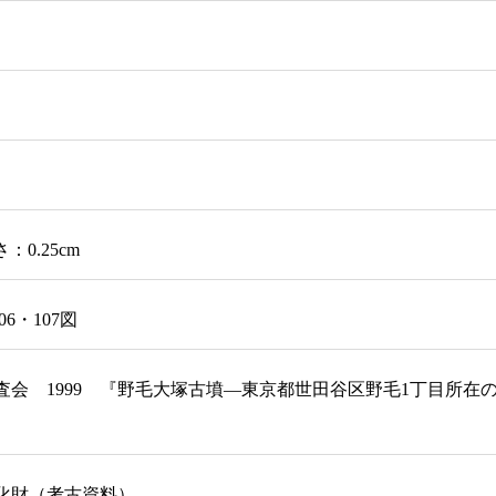
：0.25cm
6・107図
査会 1999 『野毛大塚古墳―東京都世田谷区野毛1丁目所
化財（考古資料）