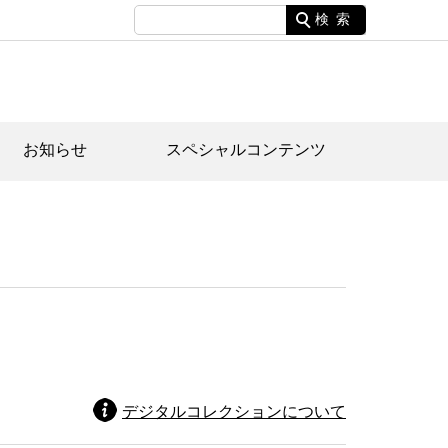
検索
お知らせ
スペシャルコンテンツ
土資料館について
家園のあらまし・文化財建造物
たがや文化散策マップ
間スケジュール
間スケジュール
化財紹介動画
体見学のご案内
本公園民家園
行物
デジタルコレクションについて