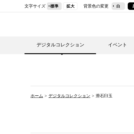
文字サイズ
背景色の変更
標準
拡大
白
デジタルコレクション
イベント
デジタルコレクショ
郷土資料館トップ
民家園トップ
刊行物一覧
世田谷区の歴史
フロアマップ
事業案内(テーマ展
せたがや歴史文化物
常設展案内
団体利用について（
ホーム
デジタルコレクション
滑石臼玉
施設利用について
次大夫堀公園民家園
代官屋敷について