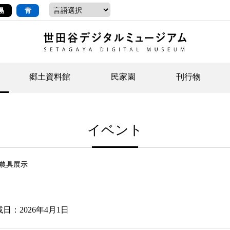
黒
青
郷土資料館
民家園
刊行物
ントップ
デジタルコレクションについて
お知らせ
お知らせ
せたがやの記憶
郷
民
せ
イベント
示・ボランティアなど)
語
イベント
イベント
ジュニア講座
年
年
文
社会科見学など）
開館時間/アクセス
刊行物
団
岡
農具展示
資料の利用について
刊
載日
：2026年4月1日