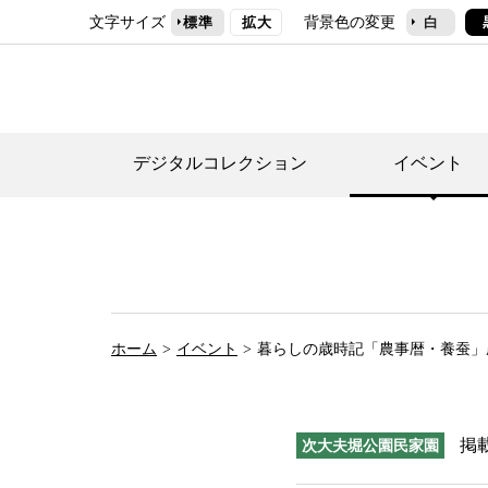
文字サイズ
背景色の変更
標準
拡大
白
デジタルコレクション
イベント
デジタルコレクショ
郷土資料館トップ
民家園トップ
刊行物一覧
世田谷区の歴史
フロアマップ
事業案内(テーマ展
せたがや歴史文化物
常設展案内
団体利用について（
ホーム
イベント
暮らしの歳時記「農事暦・養蚕」
施設利用について
次大夫堀公園民家園
掲
次大夫堀公園民家園
代官屋敷について