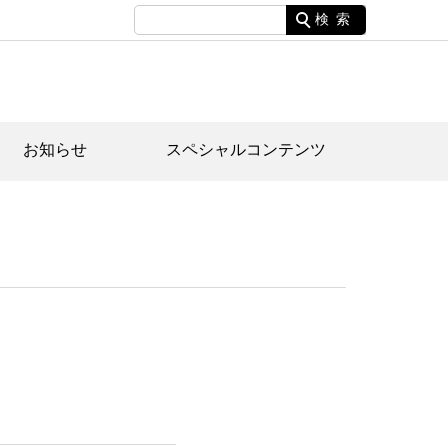
検索
お知らせ
スペシャルコンテンツ
土資料館について
家園のあらまし・文化財建造物
たがや文化散策マップ
間スケジュール
間スケジュール
化財紹介動画
体見学のご案内
本公園民家園
行物