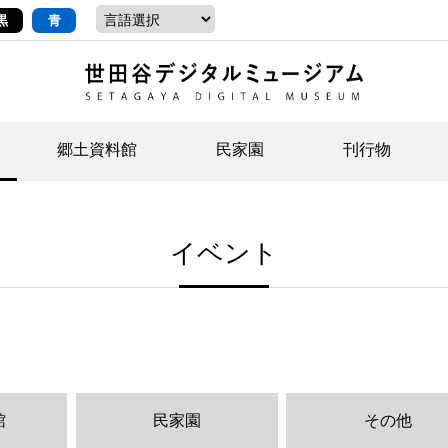
黒
青
郷土資料館
民家園
刊行物
ントップ
デジタルコレクションについて
お知らせ
お知らせ
せたがやの記憶
郷
民
せ
イベント
示・ボランティアなど)
語
イベント
イベント
ジュニア講座
年
年
文
社会科見学など）
開館時間/アクセス
刊行物
団
岡
資料の利用について
刊
館
民家園
その他