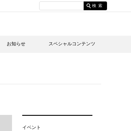
検索
お知らせ
スペシャルコンテンツ
土資料館について
家園のあらまし・文化財建造物
たがや文化散策マップ
間スケジュール
間スケジュール
化財紹介動画
体見学のご案内
本公園民家園
行物
イベント