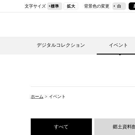
文字サイズ
背景色の変更
標準
拡大
白
デジタルコレクション
イベント
デジタルコレクショ
郷土資料館トップ
民家園トップ
刊行物一覧
世田谷区の歴史
フロアマップ
事業案内(テーマ展
せたがや歴史文化物
常設展案内
団体利用について（
ホーム
イベント
施設利用について
次大夫堀公園民家園
代官屋敷について
すべて
郷土資料