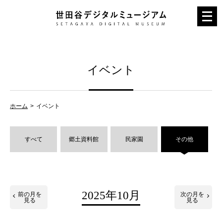
メ
ニ
ュ
ー
イベント
を
開
く
ホーム
イベント
すべて
郷土資料館
民家園
その他
2025年10月
前の月を
次の月を
見る
見る