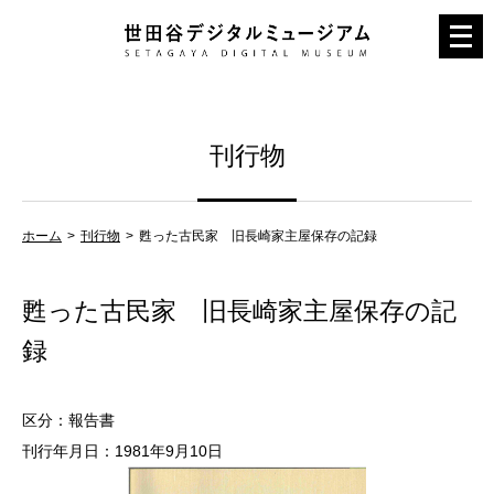
メ
ニ
ュ
ー
刊行物
を
開
く
ホーム
刊行物
甦った古民家 旧長崎家主屋保存の記録
甦った古民家 旧長崎家主屋保存の記
録
区分：報告書
刊行年月日：1981年9月10日