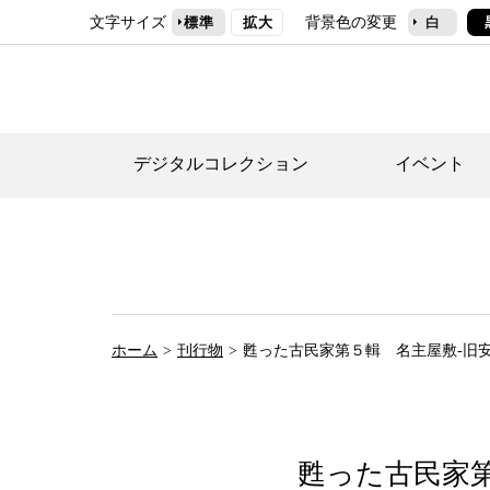
文字サイズ
背景色の変更
標準
拡大
白
デジタルコレクション
イベント
デジタルコレクショ
郷土資料館トップ
民家園トップ
刊行物一覧
世田谷区の歴史
フロアマップ
事業案内(テーマ展
せたがや歴史文化物
常設展案内
団体利用について（
ホーム
刊行物
甦った古民家第５輯 名主屋敷-旧
施設利用について
次大夫堀公園民家園
代官屋敷について
甦った古民家