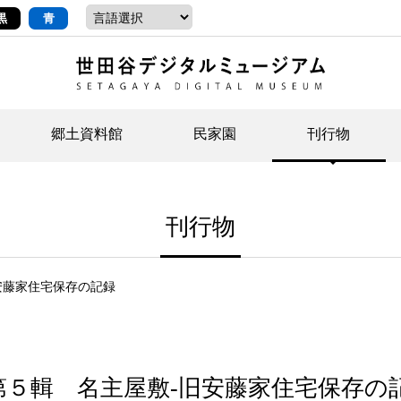
黒
青
郷土資料館
民家園
刊行物
ントップ
デジタルコレクションについて
お知らせ
お知らせ
せたがやの記憶
郷
民
せ
刊行物
示・ボランティアなど)
語
イベント
イベント
ジュニア講座
年
年
文
社会科見学など）
開館時間/アクセス
刊行物
団
岡
安藤家住宅保存の記録
資料の利用について
刊
第５輯 名主屋敷-旧安藤家住宅保存の