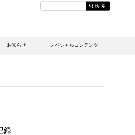
検索
お知らせ
スペシャルコンテンツ
土資料館について
家園のあらまし・文化財建造物
たがや文化散策マップ
間スケジュール
間スケジュール
化財紹介動画
体見学のご案内
本公園民家園
行物
記録