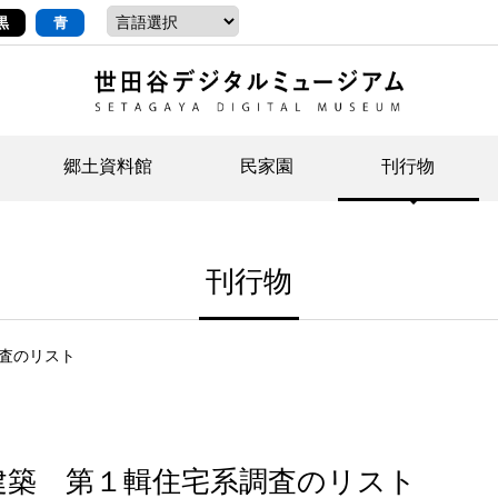
黒
青
郷土資料館
民家園
刊行物
ントップ
デジタルコレクションについて
お知らせ
お知らせ
せたがやの記憶
郷
民
せ
刊行物
示・ボランティアなど)
語
イベント
イベント
ジュニア講座
年
年
文
社会科見学など）
開館時間/アクセス
刊行物
団
岡
査のリスト
資料の利用について
刊
建築 第１輯住宅系調査のリスト