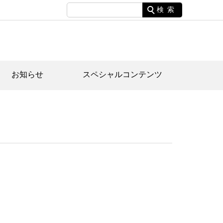
検索
お知らせ
スペシャルコンテンツ
土資料館について
家園のあらまし・文化財建造物
たがや文化散策マップ
間スケジュール
間スケジュール
化財紹介動画
体見学のご案内
本公園民家園
行物