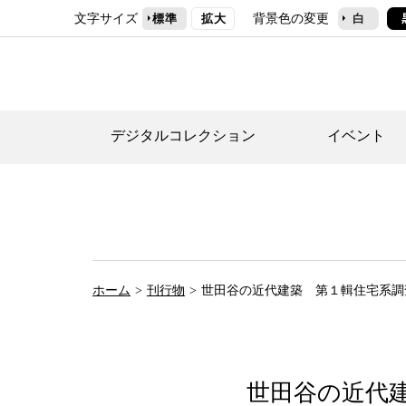
文字サイズ
背景色の変更
標準
拡大
白
デジタルコレクション
イベント
デジタルコレクショ
郷土資料館トップ
民家園トップ
刊行物一覧
世田谷区の歴史
フロアマップ
事業案内(テーマ展
せたがや歴史文化物
常設展案内
団体利用について（
ホーム
刊行物
世田谷の近代建築 第１輯住宅系調
施設利用について
次大夫堀公園民家園
代官屋敷について
世田谷の近代