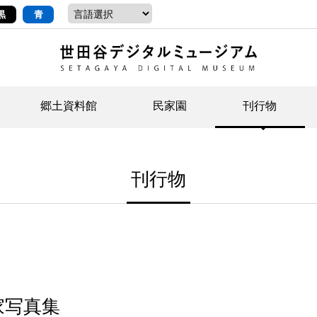
黒
青
郷土資料館
民家園
刊行物
ントップ
デジタルコレクションについて
お知らせ
お知らせ
せたがやの記憶
郷
民
せ
刊行物
示・ボランティアなど)
語
イベント
イベント
ジュニア講座
年
年
文
社会科見学など）
開館時間/アクセス
刊行物
団
岡
資料の利用について
刊
家写真集