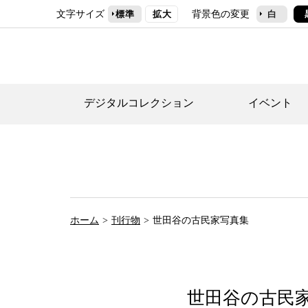
文字サイズ
背景色の変更
標準
拡大
白
デジタルコレクション
イベント
デジタルコレクショ
郷土資料館トップ
民家園トップ
刊行物一覧
世田谷区の歴史
フロアマップ
事業案内(テーマ展
せたがや歴史文化物
常設展案内
団体利用について（
ホーム
刊行物
世田谷の古民家写真集
施設利用について
次大夫堀公園民家園
代官屋敷について
世田谷の古民