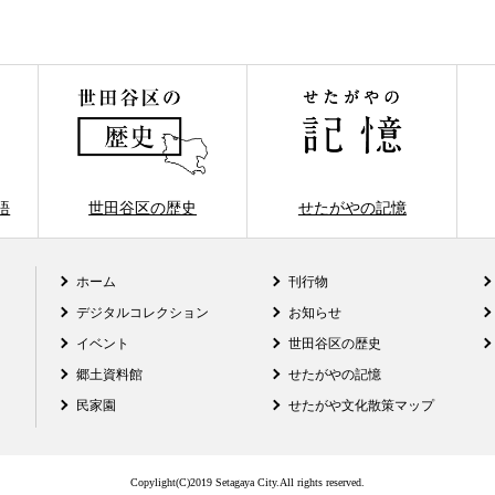
語
世田谷区の歴史
せたがやの記憶
ホーム
刊行物
デジタルコレクション
お知らせ
イベント
世田谷区の歴史
郷土資料館
せたがやの記憶
民家園
せたがや文化散策マップ
Copylight(C)2019 Setagaya City.All rights reserved.