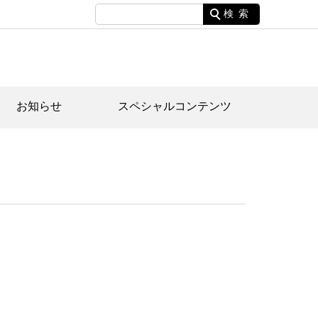
検索
お知らせ
スペシャルコンテンツ
土資料館について
家園のあらまし・文化財建造物
たがや文化散策マップ
間スケジュール
間スケジュール
化財紹介動画
体見学のご案内
本公園民家園
行物