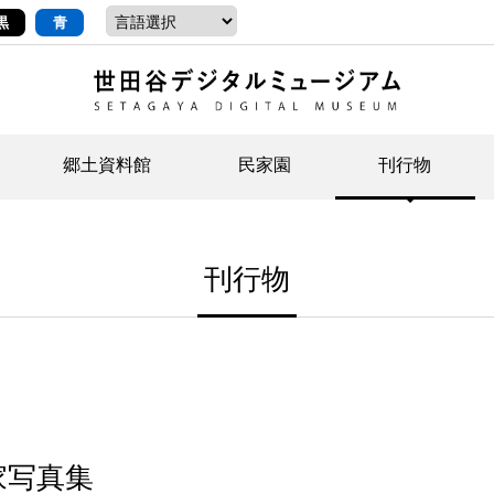
黒
青
郷土資料館
民家園
刊行物
ントップ
デジタルコレクションについて
お知らせ
お知らせ
せたがやの記憶
郷
民
せ
刊行物
示・ボランティアなど)
語
イベント
イベント
ジュニア講座
年
年
文
社会科見学など）
開館時間/アクセス
刊行物
団
岡
資料の利用について
刊
家写真集