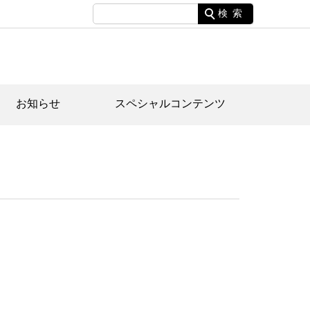
検索
お知らせ
スペシャルコンテンツ
土資料館について
家園のあらまし・文化財建造物
たがや文化散策マップ
間スケジュール
間スケジュール
化財紹介動画
体見学のご案内
本公園民家園
行物