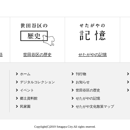
語
世田谷区の歴史
せたがやの記憶
ホーム
刊行物
デジタルコレクション
お知らせ
イベント
世田谷区の歴史
郷土資料館
せたがやの記憶
民家園
せたがや文化散策マップ
Copylight(C)2019 Setagaya City.All rights reserved.