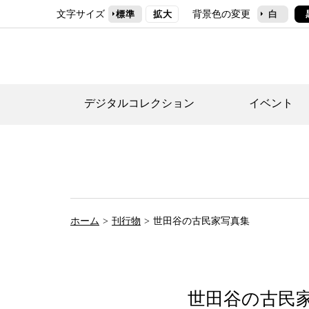
文字サイズ
背景色の変更
標準
拡大
白
デジタルコレクション
イベント
デジタルコレクショ
郷土資料館トップ
民家園トップ
刊行物一覧
世田谷区の歴史
フロアマップ
事業案内(テーマ展
せたがや歴史文化物
常設展案内
団体利用について（
ホーム
刊行物
世田谷の古民家写真集
施設利用について
次大夫堀公園民家園
代官屋敷について
世田谷の古民