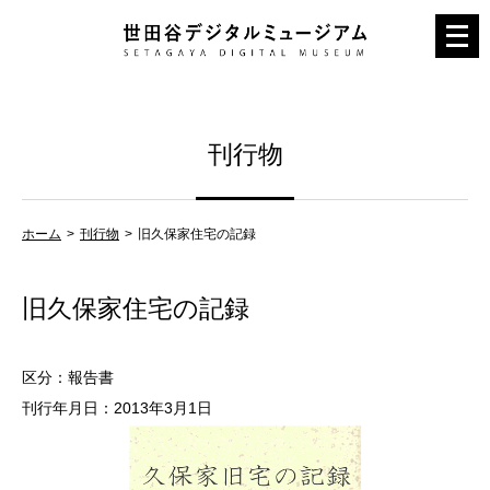
メ
ニ
ュ
ー
刊行物
を
開
く
ホーム
刊行物
旧久保家住宅の記録
旧久保家住宅の記録
区分：報告書
刊行年月日：2013年3月1日