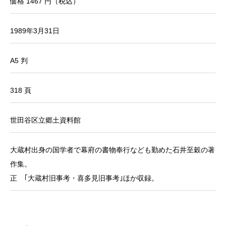
価格 1467 円（税込）
1989年3月31日
A5 判
318 頁
世田谷区立郷土資料館
大蔵村出身の国学者で幕府の書物奉行なども勤めた石井至穀の著
作集。
正 ｢大蔵村旧事考・喜多見旧事考｣ほか収録。