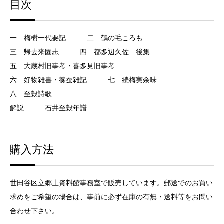
目次
一 梅樹一代要記 二 鶴の毛ころも
三 帰去来園志 四 都多辺久佐 後集
五 大蔵村旧事考・喜多見旧事考
六 好物雑書・養蚕雑記 七 続梅実余味
八 至穀詩歌
解説 石井至穀年譜
購入方法
世田谷区立郷土資料館事務室で販売しています。郵送でのお買い
求めをご希望の場合は、事前に必ず在庫の有無・送料等をお問い
合わせ下さい。