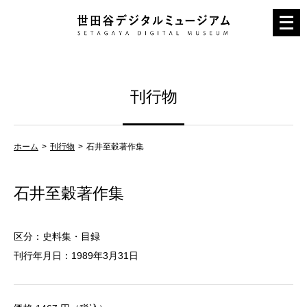
メ
ニ
ュ
ー
刊行物
を
開
く
ホーム
刊行物
石井至穀著作集
石井至穀著作集
区分：史料集・目録
刊行年月日：1989年3月31日