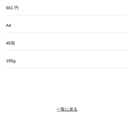
661 円
A4
48頁
185g
一覧に戻る