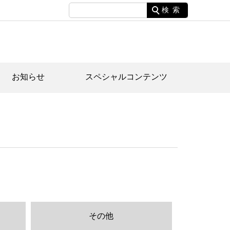
検索
お知らせ
スペシャルコンテンツ
土資料館について
家園のあらまし・文化財建造物
たがや文化散策マップ
間スケジュール
間スケジュール
化財紹介動画
体見学のご案内
本公園民家園
行物
その他