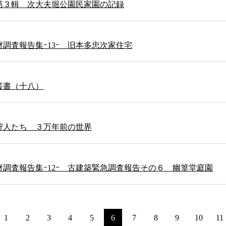
第３輯 次大夫堀公園民家園の記録
調査報告集ｰ13ｰ 旧本多忠次家住宅
叢書（十八）
狩人たち ３万年前の世界
調査報告集ｰ12ｰ 古建築緊急調査報告その６ 幽篁堂庭園
1
2
3
4
5
6
7
8
9
10
11