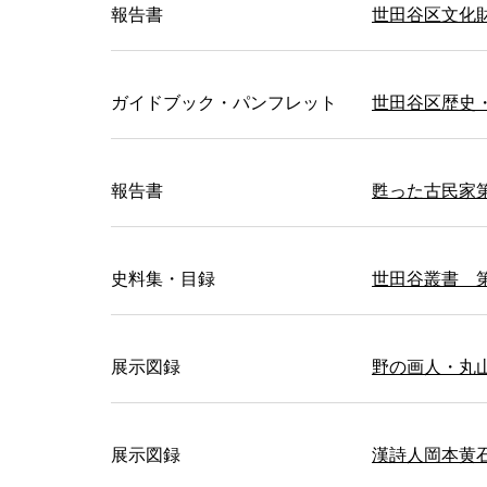
報告書
世田谷区文化財
ガイドブック・パンフレット
世田谷区歴史
報告書
甦った古民家
史料集・目録
世田谷叢書 
展示図録
野の画人・丸
展示図録
漢詩人岡本黄