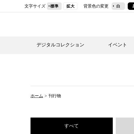
文字サイズ
背景色の変更
標準
拡大
白
デジタルコレクション
イベント
デジタルコレクショ
郷土資料館トップ
民家園トップ
刊行物一覧
世田谷区の歴史
フロアマップ
事業案内(テーマ展
せたがや歴史文化物
常設展案内
団体利用について（
ホーム
刊行物
施設利用について
次大夫堀公園民家園
代官屋敷について
すべて