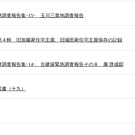
調査報告集ｰ15ｰ 玉川三業地調査報告
第４輯 旧加藤家住宅主屋、旧城田家住宅主屋保存の記録
調査報告集ｰ14ｰ 古建築緊急調査報告その８ 属 啓成邸
叢書（十九）