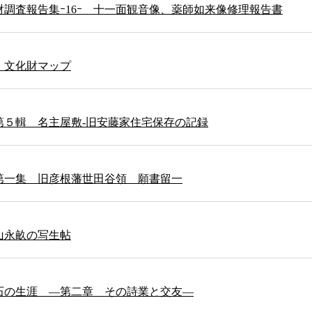
調査報告集ｰ16ｰ 十一面観音像、薬師如来像修理報告書
・文化財マップ
第５輯 名主屋敷-旧安藤家住宅保存の記録
第一集 旧彦根藩世田谷領 願書留一
山永畝の写生帖
石の生涯 ―第二章 その詩業と交友―