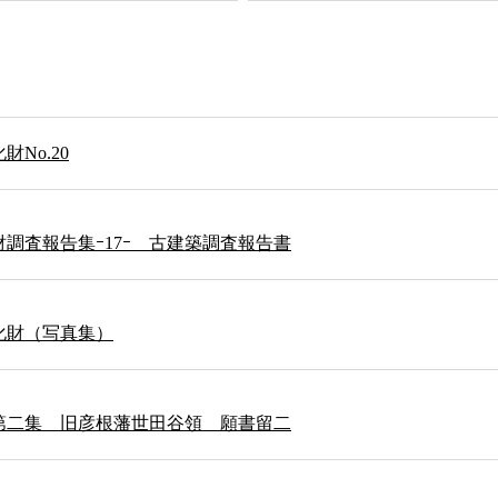
No.20
調査報告集ｰ17ｰ 古建築調査報告書
化財（写真集）
第二集 旧彦根藩世田谷領 願書留二