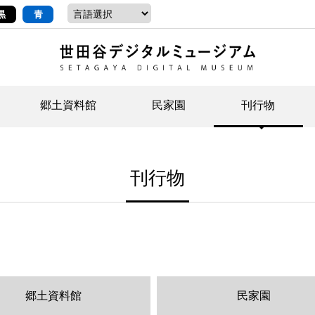
黒
青
郷土資料館
民家園
刊行物
ントップ
デジタルコレクションについて
お知らせ
お知らせ
せたがやの記憶
郷
民
せ
刊行物
示・ボランティアなど)
語
イベント
イベント
ジュニア講座
年
年
文
社会科見学など）
開館時間/アクセス
刊行物
団
岡
資料の利用について
刊
郷土資料館
民家園