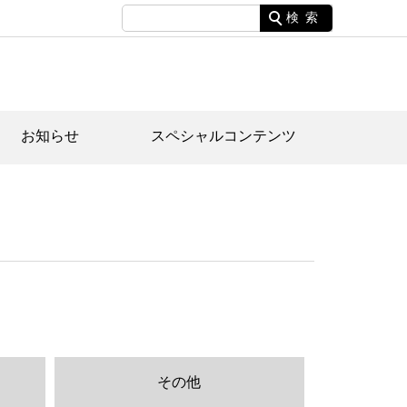
検索
お知らせ
スペシャルコンテンツ
土資料館について
家園のあらまし・文化財建造物
たがや文化散策マップ
間スケジュール
間スケジュール
化財紹介動画
体見学のご案内
本公園民家園
行物
その他