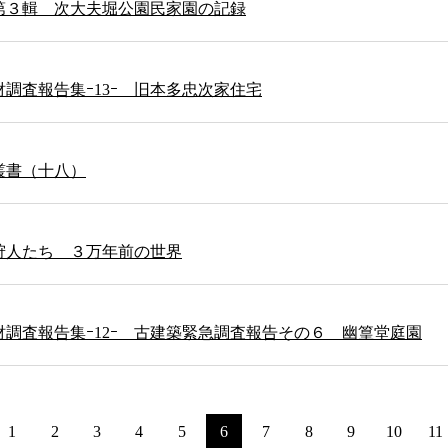
第３輯 次大夫堀公園民家園の記録
調査報告集ｰ13ｰ 旧本多忠次家住宅
叢書（十八）
狩人たち ３万年前の世界
調査報告集ｰ12ｰ 古建築緊急調査報告その６ 幽篁堂庭園
1
2
3
4
5
6
7
8
9
10
11