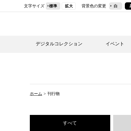
文字サイズ
背景色の変更
標準
拡大
白
デジタルコレクション
イベント
デジタルコレクショ
郷土資料館トップ
民家園トップ
刊行物一覧
世田谷区の歴史
フロアマップ
事業案内(テーマ展
せたがや歴史文化物
常設展案内
団体利用について（
ホーム
刊行物
施設利用について
次大夫堀公園民家園
代官屋敷について
すべて