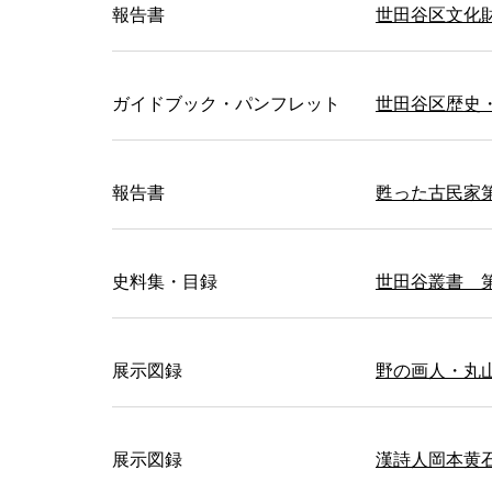
報告書
世田谷区文化財
ガイドブック・パンフレット
世田谷区歴史
報告書
甦った古民家
史料集・目録
世田谷叢書 
展示図録
野の画人・丸
展示図録
漢詩人岡本黄