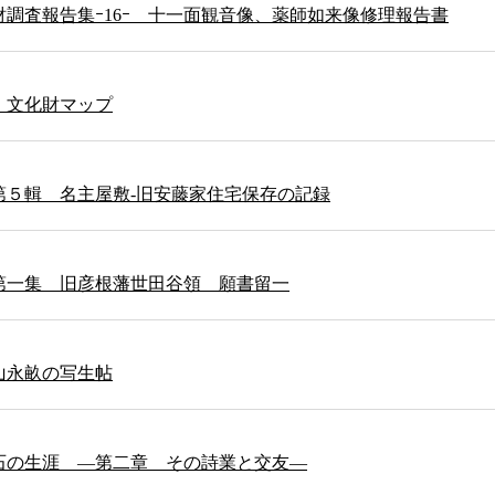
調査報告集ｰ16ｰ 十一面観音像、薬師如来像修理報告書
・文化財マップ
第５輯 名主屋敷-旧安藤家住宅保存の記録
第一集 旧彦根藩世田谷領 願書留一
山永畝の写生帖
石の生涯 ―第二章 その詩業と交友―