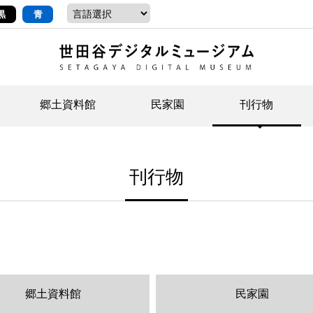
黒
青
郷土資料館
民家園
刊行物
ントップ
デジタルコレクションについて
お知らせ
お知らせ
せたがやの記憶
郷
民
せ
刊行物
示・ボランティアなど)
語
イベント
イベント
ジュニア講座
年
年
文
社会科見学など）
開館時間/アクセス
刊行物
団
岡
資料の利用について
刊
郷土資料館
民家園