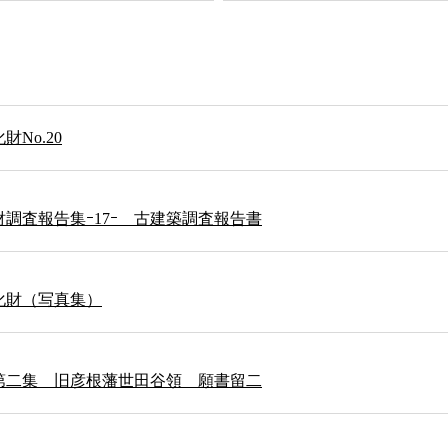
No.20
調査報告集ｰ17ｰ 古建築調査報告書
化財（写真集）
第二集 旧彦根藩世田谷領 願書留二