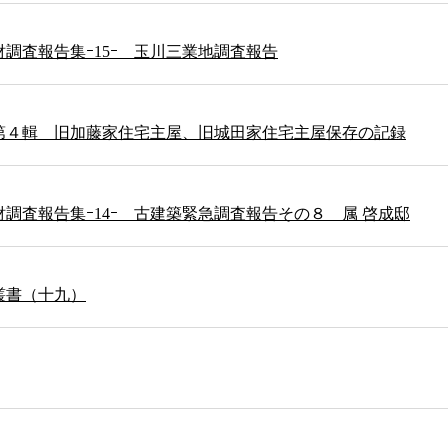
調査報告集ｰ15ｰ 玉川三業地調査報告
第４輯 旧加藤家住宅主屋、旧城田家住宅主屋保存の記録
調査報告集ｰ14ｰ 古建築緊急調査報告その８ 属 啓成邸
叢書（十九）