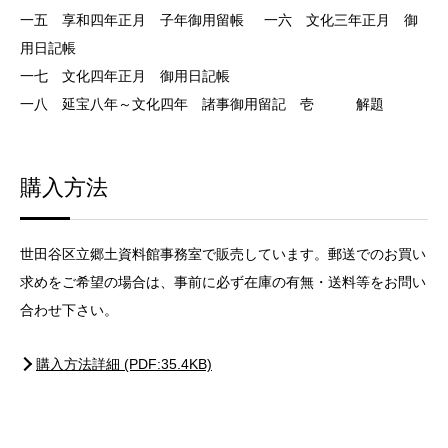
一五 享和四年正月 子年御用留帳 一六 文化三年正月 御
用日記帳
一七 文化四年正月 御用日記帳
一八 延宝八年～文化四年 諸事御用留記 壱 解題
購入方法
世田谷区立郷土資料館事務室で販売しています。郵送でのお買い
求めをご希望の場合は、事前に必ず在庫の有無・送料等をお問い
合わせ下さい。
購入方法詳細 (PDF:35.4KB)