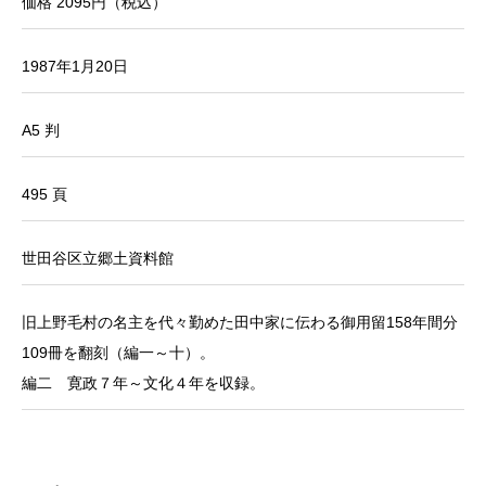
価格 2095円（税込）
1987年1月20日
A5 判
495 頁
世田谷区立郷土資料館
旧上野毛村の名主を代々勤めた田中家に伝わる御用留158年間分
109冊を翻刻（編一～十）。
編二 寛政７年～文化４年を収録。