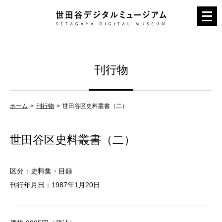
メ
ニ
ュ
ー
刊行物
を
開
く
ホーム
刊行物
世田谷区史料叢書（二）
世田谷区史料叢書（二）
区分：史料集・目録
刊行年月日：1987年1月20日