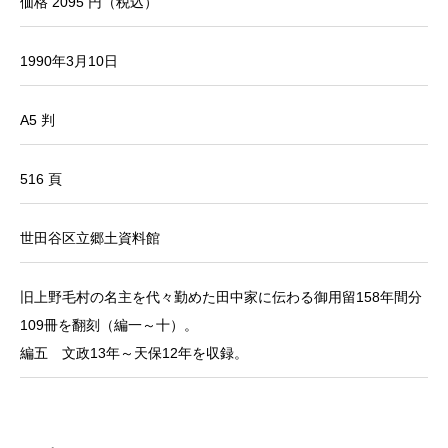
価格 2095 円（税込）
1990年3月10日
A5 判
516 頁
世田谷区立郷土資料館
旧上野毛村の名主を代々勤めた田中家に伝わる御用留158年間分
109冊を翻刻（編一～十）。
編五 文政13年～天保12年を収録。