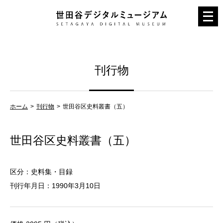
メ
ニ
ュ
ー
刊行物
を
開
く
ホーム
刊行物
世田谷区史料叢書（五）
世田谷区史料叢書（五）
区分：史料集・目録
刊行年月日：1990年3月10日