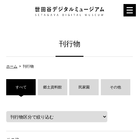
メ
ニ
ュ
ー
刊行物
を
開
く
ホーム
刊行物
すべて
郷土資料館
民家園
その他