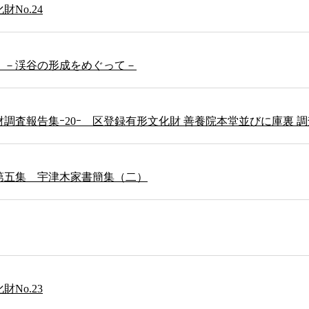
No.24
 －渓谷の形成をめぐって－
調査報告集ｰ20ｰ 区登録有形文化財 善養院本堂並びに庫裏 
第五集 宇津木家書簡集（二）
No.23