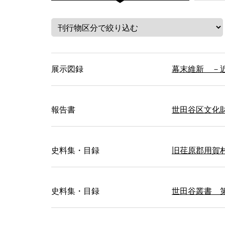
展示図録
幕末維新 －
報告書
世田谷区文化財
史料集・目録
旧荏原郡用賀
史料集・目録
世田谷叢書 