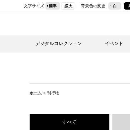
文字サイズ
背景色の変更
標準
拡大
白
デジタルコレクション
イベント
デジタルコレクショ
郷土資料館トップ
民家園トップ
刊行物一覧
世田谷区の歴史
フロアマップ
事業案内(テーマ展
せたがや歴史文化物
常設展案内
団体利用について（
ホーム
刊行物
施設利用について
次大夫堀公園民家園
代官屋敷について
すべて