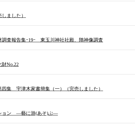
売しました）
調査報告集ｰ19ｰ 東玉川神社社殿、隋神像調査
No.22
第四集 宇津木家書簡集（一）（完売しました）
ョン ―藝に游(あそ)ぶ―