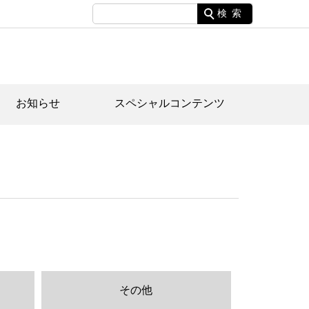
検索
お知らせ
スペシャルコンテンツ
土資料館について
家園のあらまし・文化財建造物
たがや文化散策マップ
間スケジュール
間スケジュール
化財紹介動画
体見学のご案内
本公園民家園
行物
その他