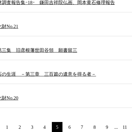
調査報告集ｰ18ｰ 鎌田吉祥院仏画、岡本黄石修理報告
No.21
第三集 旧彦根藩世田谷領 願書留三
石の生涯 －第三章 三百篇の遺意を得る者－
No.20
1
2
3
4
5
6
7
8
9
...
11