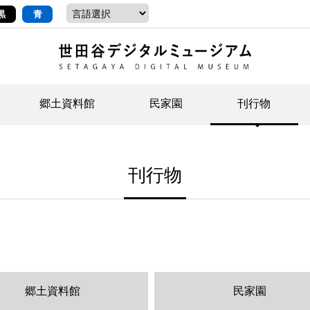
黒
青
郷土資料館
民家園
刊行物
ントップ
デジタルコレクションについて
お知らせ
お知らせ
せたがやの記憶
郷
民
せ
刊行物
示・ボランティアなど)
語
イベント
イベント
ジュニア講座
年
年
文
社会科見学など）
開館時間/アクセス
刊行物
団
岡
資料の利用について
刊
郷土資料館
民家園