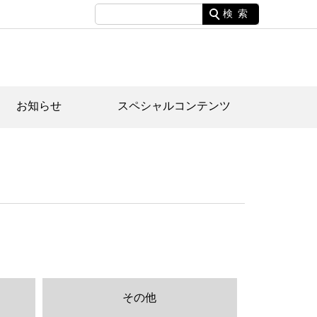
検索
お知らせ
スペシャルコンテンツ
土資料館について
家園のあらまし・文化財建造物
たがや文化散策マップ
間スケジュール
間スケジュール
化財紹介動画
体見学のご案内
本公園民家園
行物
その他