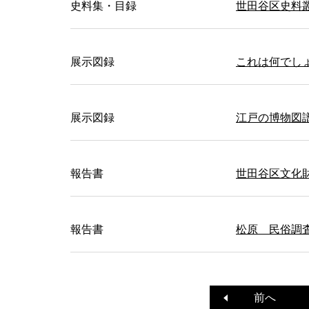
史料集・目録
世田谷区史料
展示図録
これは何でし
展示図録
江戸の博物図
報告書
世田谷区文化財
報告書
松原 民俗調査
前へ