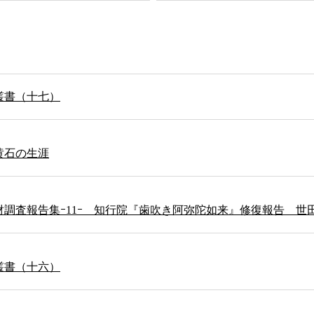
叢書（十七）
黄石の生涯
財調査報告集ｰ11ｰ 知行院『歯吹き阿弥陀如来』修復報告 世
叢書（十六）