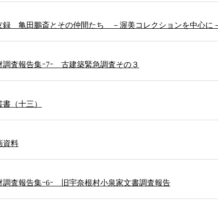
友録 亀田鵬斎とその仲間たち －渥美コレクションを中心に
調査報告集ｰ7ｰ 古建築緊急調査その３
叢書（十三）
画資料
財調査報告集ｰ6ｰ 旧宇奈根村小泉家文書調査報告