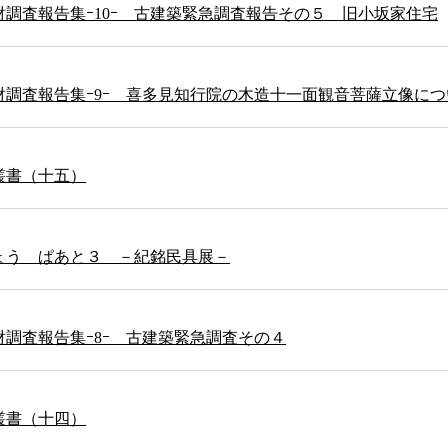
調査報告集ｰ10ｰ 古建築緊急調査報告その５ 旧小坂家住宅
財調査報告集ｰ9ｰ 喜多見知行院の木造十一面観音菩薩立像に
叢書（十五）
ょう ぱあと３ －紀銘民具展－
調査報告集ｰ8ｰ 古建築緊急調査その４
叢書（十四）