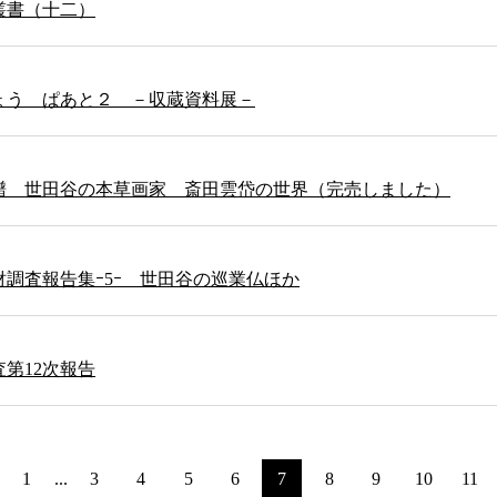
叢書（十二）
ょう ぱあと２ －収蔵資料展－
譜 世田谷の本草画家 斎田雲岱の世界（完売しました）
調査報告集ｰ5ｰ 世田谷の巡業仏ほか
第12次報告
1
...
3
4
5
6
7
8
9
10
11