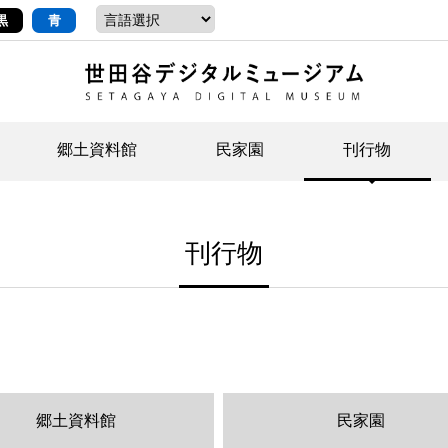
黒
青
郷土資料館
民家園
刊行物
ントップ
デジタルコレクションについて
お知らせ
お知らせ
せたがやの記憶
郷
民
せ
刊行物
示・ボランティアなど)
語
イベント
イベント
ジュニア講座
年
年
文
社会科見学など）
開館時間/アクセス
刊行物
団
岡
資料の利用について
刊
郷土資料館
民家園