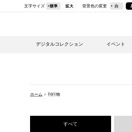
文字サイズ
背景色の変更
標準
拡大
白
デジタルコレクション
イベント
デジタルコレクショ
郷土資料館トップ
民家園トップ
刊行物一覧
世田谷区の歴史
フロアマップ
事業案内(テーマ展
せたがや歴史文化物
常設展案内
団体利用について（
ホーム
刊行物
施設利用について
次大夫堀公園民家園
代官屋敷について
すべて