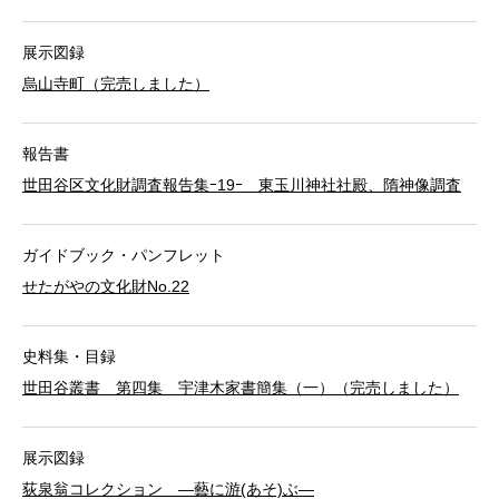
展示図録
烏山寺町（完売しました）
報告書
世田谷区文化財調査報告集ｰ19ｰ 東玉川神社社殿、隋神像調査
ガイドブック・パンフレット
せたがやの文化財No.22
史料集・目録
世田谷叢書 第四集 宇津木家書簡集（一）（完売しました）
展示図録
荻泉翁コレクション ―藝に游(あそ)ぶ―