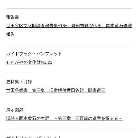
報告書
世田谷区文化財調査報告集ｰ18ｰ 鎌田吉祥院仏画、岡本黄石修理
報告
ガイドブック・パンフレット
せたがやの文化財No.21
史料集・目録
世田谷叢書 第三集 旧彦根藩世田谷領 願書留三
展示図録
漢詩人岡本黄石の生涯 －第三章 三百篇の遺意を得る者－
ガイドブック・パンフレット