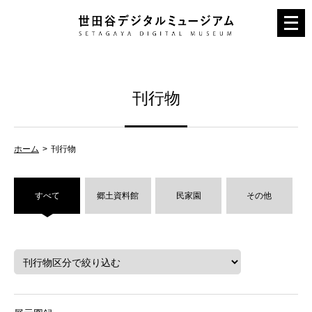
メ
ニ
ュ
ー
刊行物
を
開
く
ホーム
刊行物
すべて
郷土資料館
民家園
その他