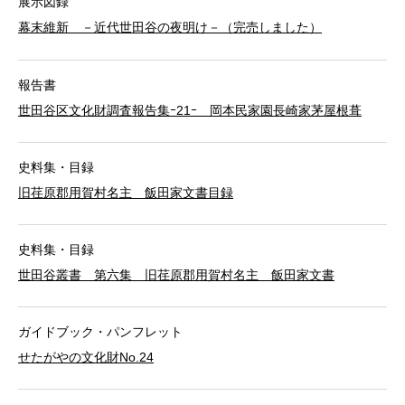
展示図録
幕末維新 －近代世田谷の夜明け－（完売しました）
報告書
世田谷区文化財調査報告集ｰ21ｰ 岡本民家園長崎家茅屋根葺
史料集・目録
旧荏原郡用賀村名主 飯田家文書目録
史料集・目録
世田谷叢書 第六集 旧荏原郡用賀村名主 飯田家文書
ガイドブック・パンフレット
せたがやの文化財No.24