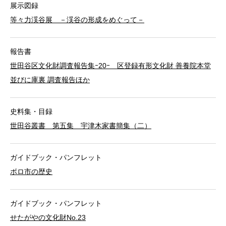
展示図録
等々力渓谷展 －渓谷の形成をめぐって－
報告書
世田谷区文化財調査報告集ｰ20ｰ 区登録有形文化財 善養院本堂
並びに庫裏 調査報告ほか
史料集・目録
世田谷叢書 第五集 宇津木家書簡集（二）
ガイドブック・パンフレット
ボロ市の歴史
ガイドブック・パンフレット
せたがやの文化財No.23