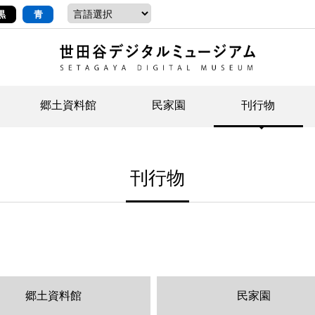
黒
青
郷土資料館
民家園
刊行物
ントップ
デジタルコレクションについて
お知らせ
お知らせ
せたがやの記憶
郷
民
せ
刊行物
示・ボランティアなど)
語
イベント
イベント
ジュニア講座
年
年
文
社会科見学など）
開館時間/アクセス
刊行物
団
岡
資料の利用について
刊
郷土資料館
民家園