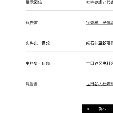
展示図録
社寺参詣と代
報告書
宇奈根 民俗調
史料集・目録
続石井至穀著
史料集・目録
世田谷区史料
報告書
世田谷の社寺
前へ