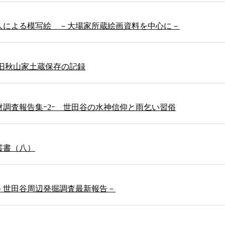
人による模写絵 －大場家所蔵絵画資料を中心に－
 旧秋山家土蔵保存の記録
財調査報告集ｰ2ｰ 世田谷の水神信仰と雨乞い習俗
叢書（八）
－世田谷周辺発掘調査最新報告－