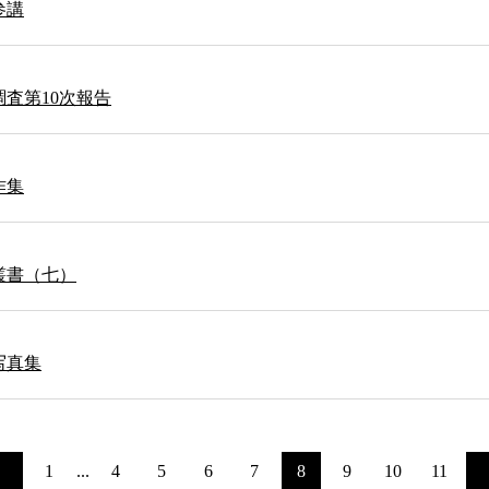
参講
査第10次報告
作集
叢書（七）
写真集
1
...
4
5
6
7
8
9
10
11