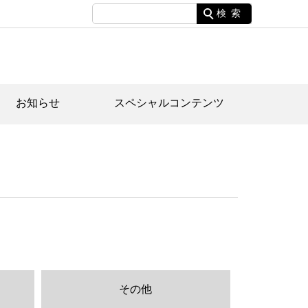
検索
お知らせ
スペシャルコンテンツ
土資料館について
家園のあらまし・文化財建造物
たがや文化散策マップ
間スケジュール
間スケジュール
化財紹介動画
体見学のご案内
本公園民家園
行物
その他