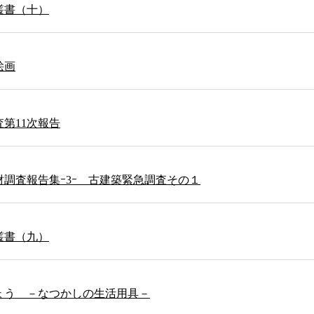
叢書（十）
絵画
第11次報告
調査報告集ｰ3ｰ 古建築緊急調査その１
叢書（九）
ょう －なつかしの生活用具－