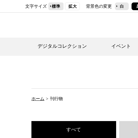
文字サイズ
背景色の変更
標準
拡大
白
デジタルコレクション
イベント
デジタルコレクショ
郷土資料館トップ
民家園トップ
刊行物一覧
世田谷区の歴史
フロアマップ
事業案内(テーマ展
せたがや歴史文化物
常設展案内
団体利用について（
ホーム
刊行物
施設利用について
次大夫堀公園民家園
代官屋敷について
すべて