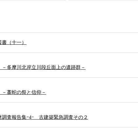
叢書（十一）
 －多摩川北岸立川段丘面上の遺跡群－
 －藁蛇の祭と信仰－
調査報告集ｰ4ｰ 古建築緊急調査その２