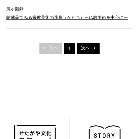
展示図録
館蔵品でみる宗教美術の造形（かたち）ー仏教美術を中心にー
前へ
次へ
1