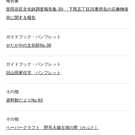
報告書
世田谷区文化財調査報告集-30- 下馬五丁目25番所在の石像物保
存に関する報告
ガイドブック・パンフレット
せたがやの文化財No.38
ガイドブック・パンフレット
旧山田家住宅 パンフレット
その他
資料館だよりNo.83
その他
ペーパークラフト 野毛大塚古墳の冑［かぶと］