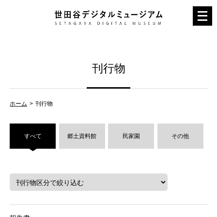
メ
ニ
ュ
ー
刊行物
を
開
く
ホーム
刊行物
すべて
郷土資料館
民家園
その他