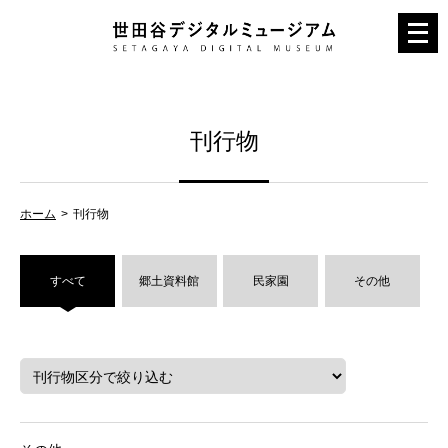
メ
ニ
ュ
ー
刊行物
を
開
く
ホーム
刊行物
すべて
郷土資料館
民家園
その他