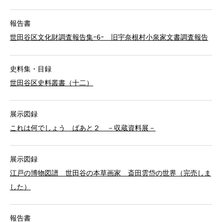
報告書
世田谷区文化財調査報告集ｰ6ｰ 旧宇奈根村小泉家文書調査報告
史料集・目録
世田谷区史料叢書（十二）
展示図録
これは何でしょう ぱあと２ －収蔵資料展－
展示図録
江戸の博物図譜 世田谷の本草画家 斎田雲岱の世界（完売しま
した）
報告書