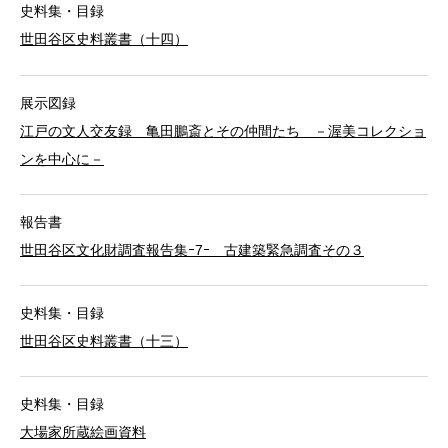
史料集・目録
世田谷区史料叢書（十四）
展示図録
江戸の文人交友録 亀田鵬斎とその仲間たち －渥美コレクショ
ンを中心に－
報告書
世田谷区文化財調査報告集ｰ7ｰ 古建築緊急調査その３
史料集・目録
世田谷区史料叢書（十三）
史料集・目録
大場家所蔵絵画資料