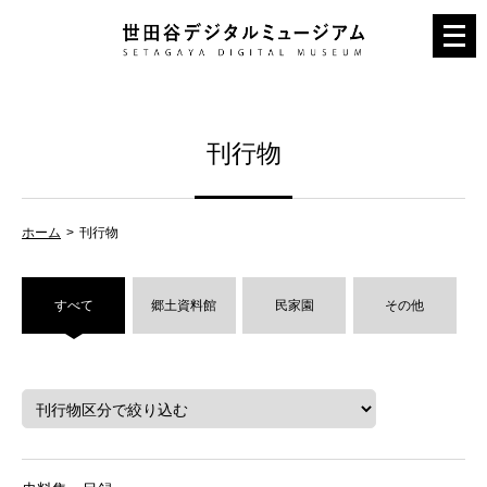
メ
ニ
ュ
ー
刊行物
を
開
く
ホーム
刊行物
すべて
郷土資料館
民家園
その他