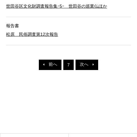
世田谷区文化財調査報告集ｰ5ｰ 世田谷の巡業仏ほか
報告書
松原 民俗調査第12次報告
前へ
次へ
7