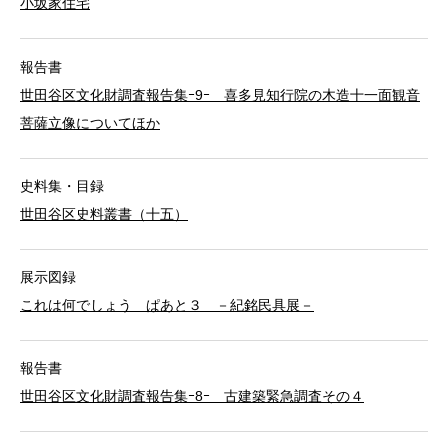
小坂家住宅
報告書
世田谷区文化財調査報告集ｰ9ｰ 喜多見知行院の木造十一面観音
菩薩立像についてほか
史料集・目録
世田谷区史料叢書（十五）
展示図録
これは何でしょう ぱあと３ －紀銘民具展－
報告書
世田谷区文化財調査報告集ｰ8ｰ 古建築緊急調査その４