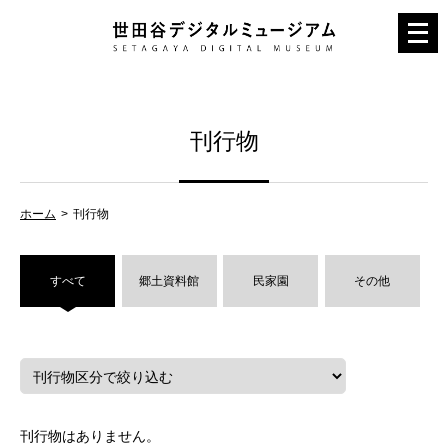
メ
ニ
ュ
ー
刊行物
を
開
く
ホーム
刊行物
すべて
郷土資料館
民家園
その他
刊行物はありません。