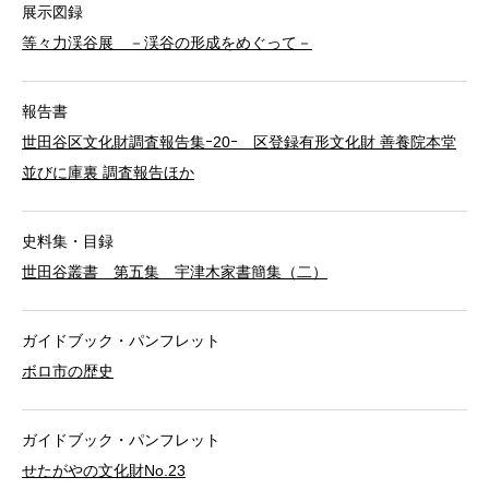
展示図録
等々力渓谷展 －渓谷の形成をめぐって－
報告書
世田谷区文化財調査報告集ｰ20ｰ 区登録有形文化財 善養院本堂
並びに庫裏 調査報告ほか
史料集・目録
世田谷叢書 第五集 宇津木家書簡集（二）
ガイドブック・パンフレット
ボロ市の歴史
ガイドブック・パンフレット
せたがやの文化財No.23