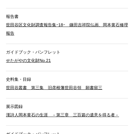
報告書
世田谷区文化財調査報告集ｰ18ｰ 鎌田吉祥院仏画、岡本黄石修理
報告
ガイドブック・パンフレット
せたがやの文化財No.21
史料集・目録
世田谷叢書 第三集 旧彦根藩世田谷領 願書留三
展示図録
漢詩人岡本黄石の生涯 －第三章 三百篇の遺意を得る者－
ガイドブック・パンフレット