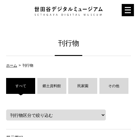
メ
ニ
ュ
ー
刊行物
を
開
く
ホーム
刊行物
すべて
郷土資料館
民家園
その他