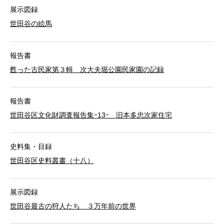
展示図録
世田谷の絵馬
報告書
甦った古民家第３輯 次大夫堀公園民家園の記録
報告書
世田谷区文化財調査報告集ｰ13ｰ 旧本多忠次家住宅
史料集・目録
世田谷区史料叢書（十八）
展示図録
世田谷最古の狩人たち ３万年前の世界