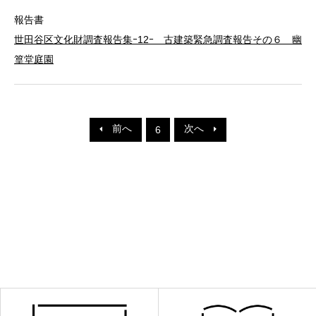
報告書
世田谷区文化財調査報告集ｰ12ｰ 古建築緊急調査報告その６ 幽
篁堂庭園
前へ
次へ
6