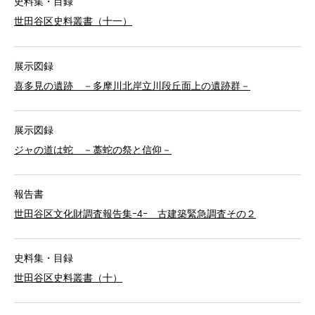
史料集・目録
世田谷区史料叢書（十一）
展示図録
喜多見の遺跡 －多摩川北岸立川段丘面上の遺跡群－
展示図録
ジャの道は蛇 －藁蛇の祭と信仰－
報告書
世田谷区文化財調査報告集ｰ4ｰ 古建築緊急調査その２
史料集・目録
世田谷区史料叢書（十）