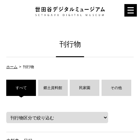
メ
ニ
ュ
ー
刊行物
を
開
く
ホーム
刊行物
すべて
郷土資料館
民家園
その他