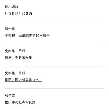
展示図録
社寺参詣と代参講
報告書
宇奈根 民俗調査第10次報告
史料集・目録
続石井至穀著作集
史料集・目録
世田谷区史料叢書（七）
報告書
世田谷の社寺写真集