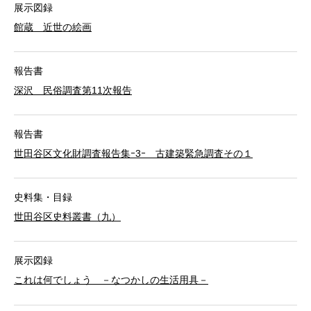
展示図録
館蔵 近世の絵画
報告書
深沢 民俗調査第11次報告
報告書
世田谷区文化財調査報告集ｰ3ｰ 古建築緊急調査その１
史料集・目録
世田谷区史料叢書（九）
展示図録
これは何でしょう －なつかしの生活用具－