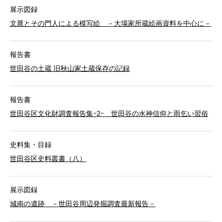
展示図録
文晁とその門人による模写絵 －大場家所蔵絵画資料を中心に－
報告書
世田谷の土蔵 旧秋山家土蔵保存の記録
報告書
世田谷区文化財調査報告集ｰ2ｰ 世田谷の水神信仰と雨乞い習俗
史料集・目録
世田谷区史料叢書（八）
展示図録
城南の遺跡 －世田谷周辺発掘調査最新報告－