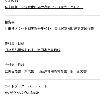
展示図録
幕末維新 －近代世田谷の夜明け－（完売しました）
報告書
世田谷区文化財調査報告集ｰ21ｰ 岡本民家園長崎家茅屋根葺
史料集・目録
旧荏原郡用賀村名主 飯田家文書目録
史料集・目録
世田谷叢書 第六集 旧荏原郡用賀村名主 飯田家文書
ガイドブック・パンフレット
せたがやの文化財No.24