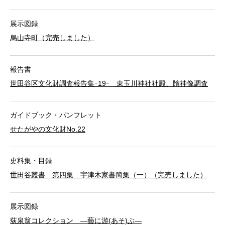
展示図録
烏山寺町（完売しました）
報告書
世田谷区文化財調査報告集ｰ19ｰ 東玉川神社社殿、隋神像調査
ガイドブック・パンフレット
せたがやの文化財No.22
史料集・目録
世田谷叢書 第四集 宇津木家書簡集（一）（完売しました）
展示図録
荻泉翁コレクション ―藝に游(あそ)ぶ―