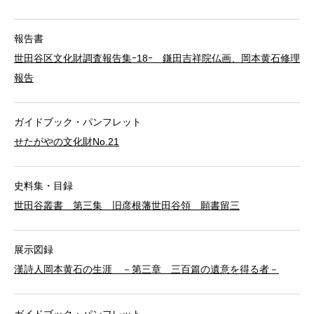
報告書
世田谷区文化財調査報告集ｰ18ｰ 鎌田吉祥院仏画、岡本黄石修理
報告
ガイドブック・パンフレット
せたがやの文化財No.21
史料集・目録
世田谷叢書 第三集 旧彦根藩世田谷領 願書留三
展示図録
漢詩人岡本黄石の生涯 －第三章 三百篇の遺意を得る者－
ガイドブック・パンフレット