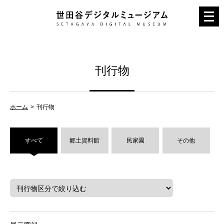
メ
ニ
ュ
ー
刊行物
を
開
く
ホーム
刊行物
すべて
郷土資料館
民家園
その他