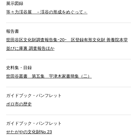
展示図録
等々力渓谷展 －渓谷の形成をめぐって－
報告書
世田谷区文化財調査報告集ｰ20ｰ 区登録有形文化財 善養院本堂
並びに庫裏 調査報告ほか
史料集・目録
世田谷叢書 第五集 宇津木家書簡集（二）
ガイドブック・パンフレット
ボロ市の歴史
ガイドブック・パンフレット
せたがやの文化財No.23