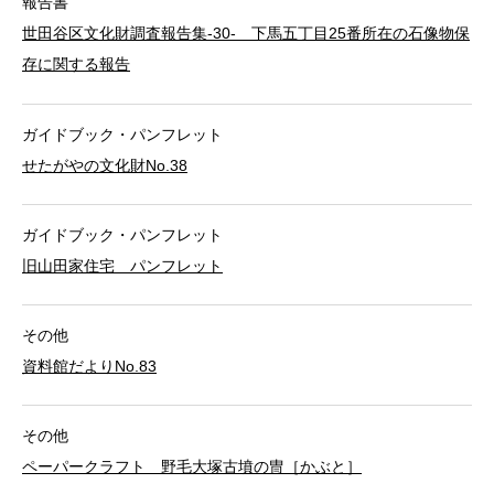
報告書
世田谷区文化財調査報告集-30- 下馬五丁目25番所在の石像物保
存に関する報告
ガイドブック・パンフレット
せたがやの文化財No.38
ガイドブック・パンフレット
旧山田家住宅 パンフレット
その他
資料館だよりNo.83
その他
ペーパークラフト 野毛大塚古墳の冑［かぶと］