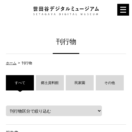
メ
ニ
ュ
ー
刊行物
を
開
く
ホーム
刊行物
すべて
郷土資料館
民家園
その他