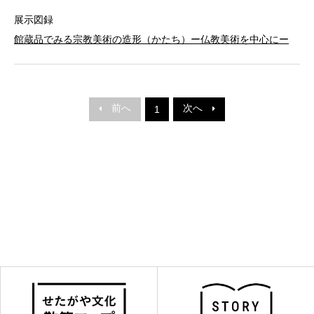
展示図録
館蔵品でみる宗教美術の造形（かたち）ー仏教美術を中心にー
前へ
次へ
1