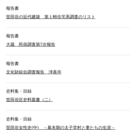
報告書
世田谷の近代建築 第１輯住宅系調査のリスト
報告書
大蔵 民俗調査第7次報告
報告書
文化財綜合調査報告 浄真寺
史料集・目録
世田谷区史料叢書（二）
史料集・目録
世田谷女性史(中) －幕末期の太子堂村と妻たちの生涯－