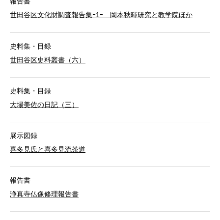
報告書
世田谷区文化財調査報告集ｰ1ｰ 岡本秋暉研究と教学院ほか
史料集・目録
世田谷区史料叢書（六）
史料集・目録
大場美佐の日記（三）
展示図録
喜多見氏と喜多見流茶道
報告書
浄真寺仏像修理報告書