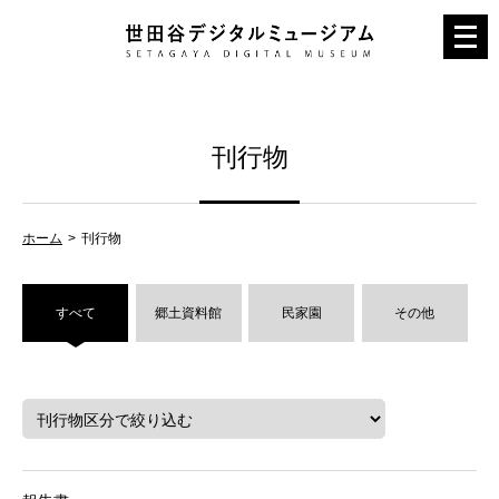
メ
ニ
ュ
ー
刊行物
を
開
く
ホーム
刊行物
すべて
郷土資料館
民家園
その他