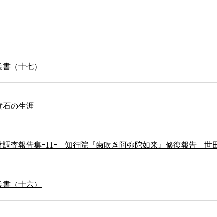
叢書（十七）
黄石の生涯
財調査報告集ｰ11ｰ 知行院『歯吹き阿弥陀如来』修復報告 世
叢書（十六）