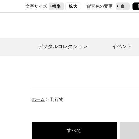
文字サイズ
背景色の変更
標準
拡大
白
デジタルコレクション
イベント
デジタルコレクショ
郷土資料館トップ
民家園トップ
刊行物一覧
世田谷区の歴史
フロアマップ
事業案内(テーマ展
せたがや歴史文化物
常設展案内
団体利用について（
ホーム
刊行物
施設利用について
次大夫堀公園民家園
代官屋敷について
すべて