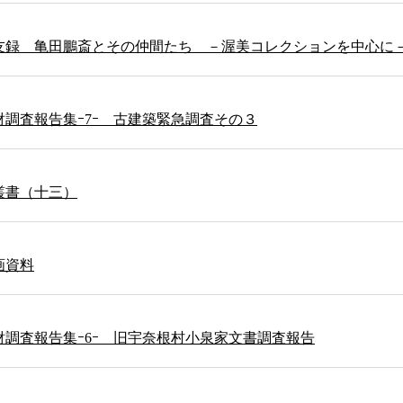
友録 亀田鵬斎とその仲間たち －渥美コレクションを中心に
調査報告集ｰ7ｰ 古建築緊急調査その３
叢書（十三）
画資料
財調査報告集ｰ6ｰ 旧宇奈根村小泉家文書調査報告