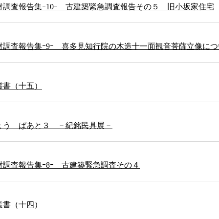
調査報告集ｰ10ｰ 古建築緊急調査報告その５ 旧小坂家住宅
財調査報告集ｰ9ｰ 喜多見知行院の木造十一面観音菩薩立像に
叢書（十五）
ょう ぱあと３ －紀銘民具展－
調査報告集ｰ8ｰ 古建築緊急調査その４
叢書（十四）