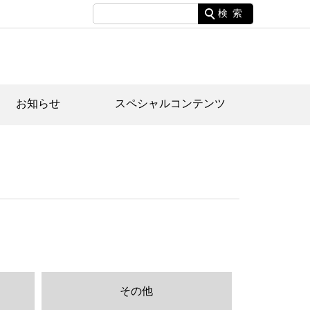
検索
お知らせ
スペシャルコンテンツ
土資料館について
家園のあらまし・文化財建造物
たがや文化散策マップ
間スケジュール
間スケジュール
化財紹介動画
体見学のご案内
本公園民家園
行物
その他