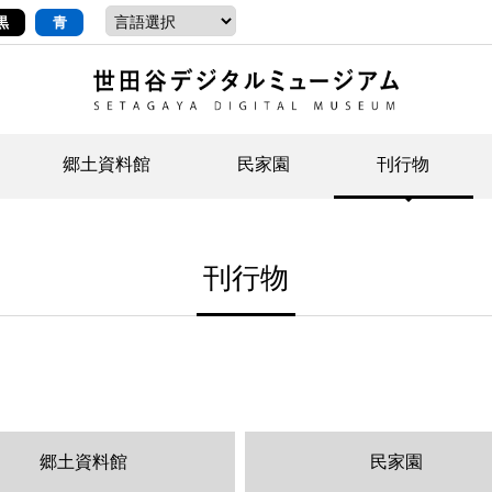
黒
青
郷土資料館
民家園
刊行物
ントップ
デジタルコレクションについて
お知らせ
お知らせ
せたがやの記憶
郷
民
せ
刊行物
示・ボランティアなど)
語
イベント
イベント
ジュニア講座
年
年
文
社会科見学など）
開館時間/アクセス
刊行物
団
岡
資料の利用について
刊
郷土資料館
民家園