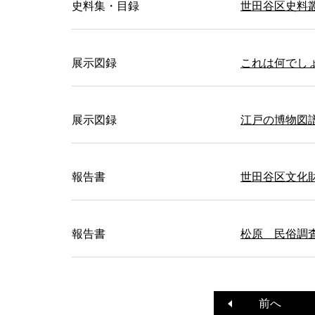
史料集・目録
世田谷区史料
展示図録
これは何でし
展示図録
江戸の博物図
報告書
世田谷区文化財
報告書
松原 民俗調査
前へ