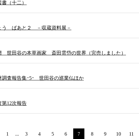
叢書（十二）
ょう ぱあと２ －収蔵資料展－
譜 世田谷の本草画家 斎田雲岱の世界（完売しました）
調査報告集ｰ5ｰ 世田谷の巡業仏ほか
第12次報告
1
...
3
4
5
6
7
8
9
10
11