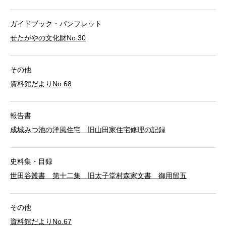
ガイドブック・パンフレット
せたがやの文化財No.30
その他
資料館だよりNo.68
報告書
成城みつ池の洋風住宅 旧山田家住宅修理の記録
史料集・目録
世田谷叢書 第十二集 旧太子堂村森家文書 御用留五
その他
資料館だよりNo.67