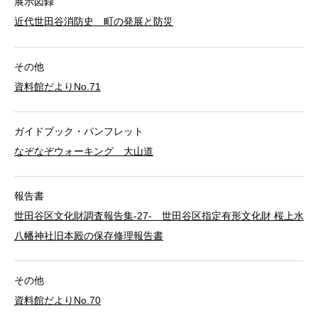
展示図録
近代世田谷消防史 町の発展と防災
その他
資料館だよりNo.71
ガイドブック・パンフレット
なぞなぞウォーキング 大山道
報告書
世田谷区文化財調査報告集-27- 世田谷区指定有形文化財 桜上水
八幡神社旧本殿の保存修理報告書
その他
資料館だよりNo.70