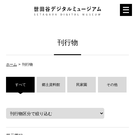
メ
ニ
ュ
ー
刊行物
を
開
く
ホーム
刊行物
すべて
郷土資料館
民家園
その他