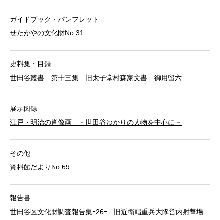
ガイドブック・パンフレット
せたがやの文化財No.31
史料集・目録
世田谷叢書 第十三集 旧太子堂村森家文書 御用留六
展示図録
江戸・明治の肖像画 －世田谷ゆかりの人物を中心に－
その他
資料館だよりNo.69
報告書
世田谷区文化財調査報告集ｰ26ｰ 旧近衛輜重兵大隊営内射撃場