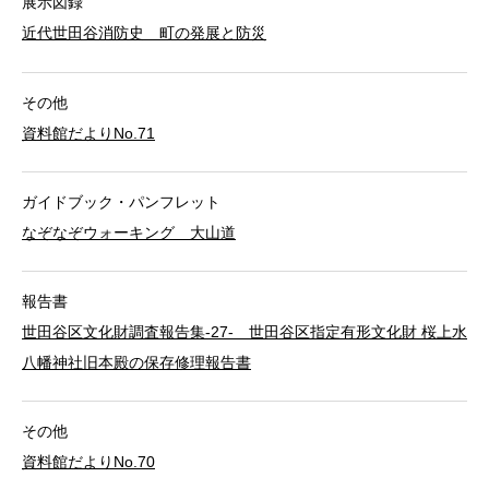
展示図録
近代世田谷消防史 町の発展と防災
その他
資料館だよりNo.71
ガイドブック・パンフレット
なぞなぞウォーキング 大山道
報告書
世田谷区文化財調査報告集-27- 世田谷区指定有形文化財 桜上水
八幡神社旧本殿の保存修理報告書
その他
資料館だよりNo.70