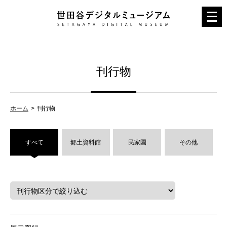
メ
ニ
ュ
ー
刊行物
を
開
く
ホーム
刊行物
すべて
郷土資料館
民家園
その他