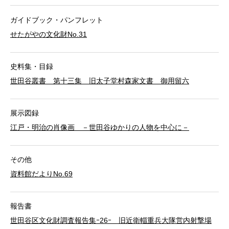
ガイドブック・パンフレット
せたがやの文化財No.31
史料集・目録
世田谷叢書 第十三集 旧太子堂村森家文書 御用留六
展示図録
江戸・明治の肖像画 －世田谷ゆかりの人物を中心に－
その他
資料館だよりNo.69
報告書
世田谷区文化財調査報告集ｰ26ｰ 旧近衛輜重兵大隊営内射撃場