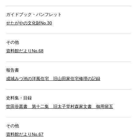
ガイドブック・パンフレット
せたがやの文化財No.30
その他
資料館だよりNo.68
報告書
成城みつ池の洋風住宅 旧山田家住宅修理の記録
史料集・目録
世田谷叢書 第十二集 旧太子堂村森家文書 御用留五
その他
資料館だよりNo.67