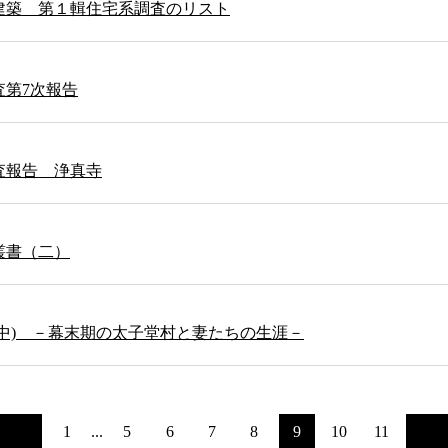
建築 第１輯住宅系調査のリスト
査第7次報告
査報告 浄真寺
叢書（二）
(中) －幕末期の太子堂村と妻たちの生涯－
1
...
5
6
7
8
9
10
11