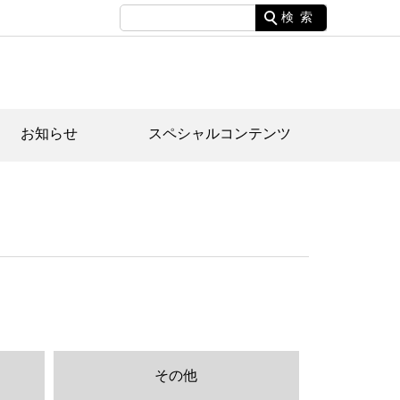
検索
お知らせ
スペシャルコンテンツ
土資料館について
家園のあらまし・文化財建造物
たがや文化散策マップ
間スケジュール
間スケジュール
化財紹介動画
体見学のご案内
本公園民家園
行物
その他