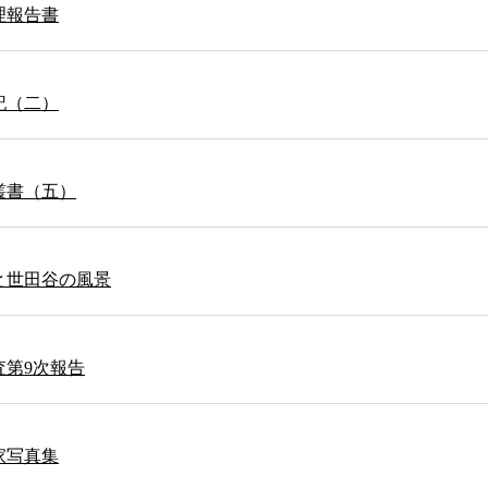
理報告書
記（二）
叢書（五）
と世田谷の風景
査第9次報告
家写真集