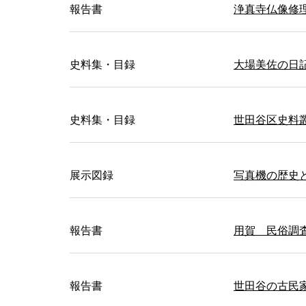
報告書
浄真寺仏像修
史料集・目録
大場美佐の日
史料集・目録
世田谷区史料
展示図録
写真機の歴史
報告書
用賀 民俗調
報告書
世田谷の古民