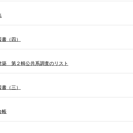
集
叢書（四）
建築 第２輯公共系調査のリスト
叢書（三）
台帳