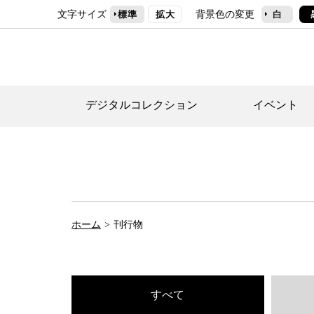
文字サイズ
背景色の変更
標準
拡大
白
デジタルコレクション
イベント
デジタルコレクショ
郷土資料館トップ
民家園トップ
刊行物一覧
世田谷区の歴史
フロアマップ
事業案内(テーマ展
せたがや歴史文化物
常設展案内
団体利用について（
ホーム
刊行物
施設利用について
次大夫堀公園民家園
代官屋敷について
すべて