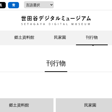
黒
青
郷土資料館
民家園
刊行物
ントップ
デジタルコレクションについて
お知らせ
お知らせ
せたがやの記憶
郷
民
せ
刊行物
示・ボランティアなど)
語
イベント
イベント
ジュニア講座
年
年
文
社会科見学など）
開館時間/アクセス
刊行物
団
岡
資料の利用について
刊
郷土資料館
民家園