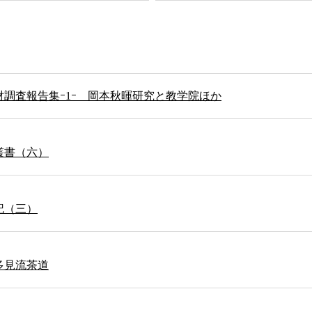
調査報告集ｰ1ｰ 岡本秋暉研究と教学院ほか
叢書（六）
記（三）
多見流茶道