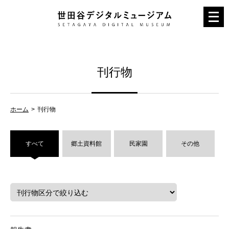
メ
ニ
ュ
ー
刊行物
を
開
く
ホーム
刊行物
すべて
郷土資料館
民家園
その他