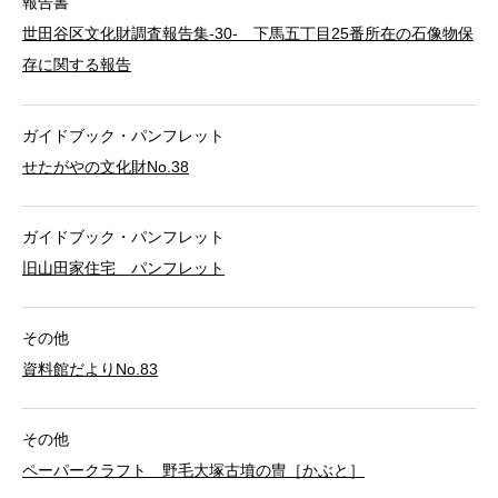
報告書
世田谷区文化財調査報告集-30- 下馬五丁目25番所在の石像物保
存に関する報告
ガイドブック・パンフレット
せたがやの文化財No.38
ガイドブック・パンフレット
旧山田家住宅 パンフレット
その他
資料館だよりNo.83
その他
ペーパークラフト 野毛大塚古墳の冑［かぶと］