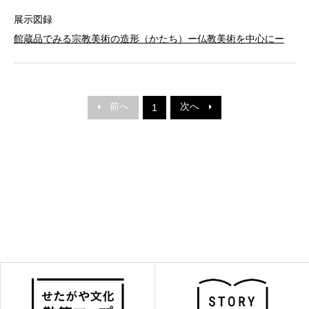
展示図録
館蔵品でみる宗教美術の造形（かたち）ー仏教美術を中心にー
前へ
次へ
1