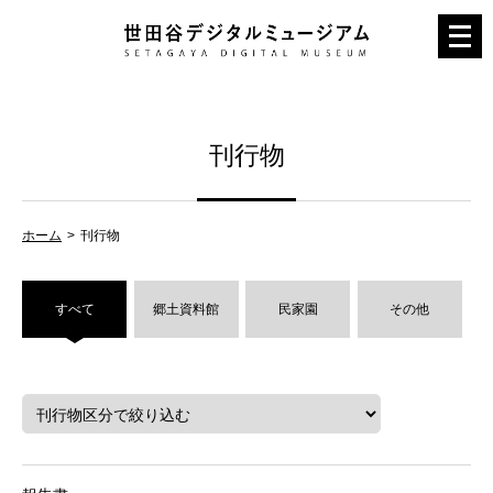
メ
ニ
ュ
ー
刊行物
を
開
く
ホーム
刊行物
すべて
郷土資料館
民家園
その他