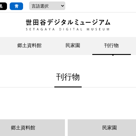
黒
青
郷土資料館
民家園
刊行物
ントップ
デジタルコレクションについて
お知らせ
お知らせ
せたがやの記憶
郷
民
せ
刊行物
示・ボランティアなど)
語
イベント
イベント
ジュニア講座
年
年
文
社会科見学など）
開館時間/アクセス
刊行物
団
岡
資料の利用について
刊
郷土資料館
民家園