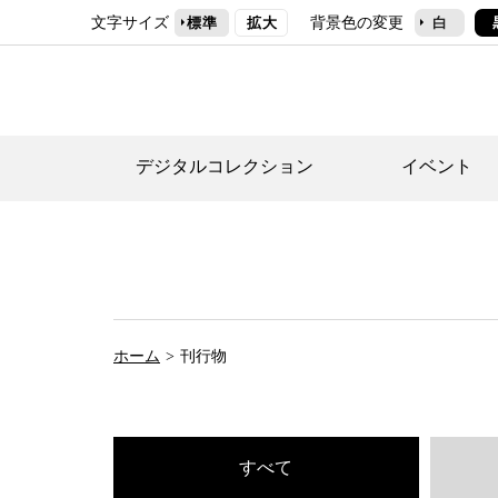
文字サイズ
背景色の変更
標準
拡大
白
デジタルコレクション
イベント
デジタルコレクショ
郷土資料館トップ
民家園トップ
刊行物一覧
世田谷区の歴史
フロアマップ
事業案内(テーマ展
せたがや歴史文化物
常設展案内
団体利用について（
ホーム
刊行物
施設利用について
次大夫堀公園民家園
代官屋敷について
すべて