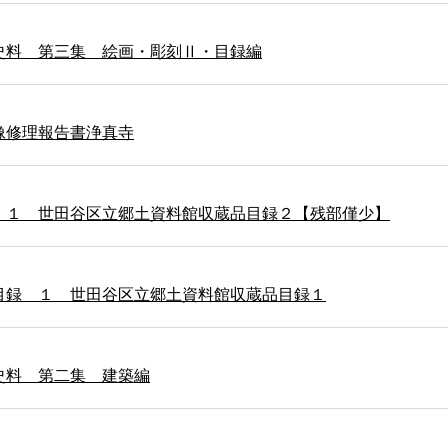
史料 第三集 絵画・彫刻Ⅱ・目録編
像修理報告書浄真寺
 １ 世田谷区立郷土資料館収蔵品目録２【残部僅少】
目録 １ 世田谷区立郷土資料館収蔵品目録１
史料 第二集 建築編