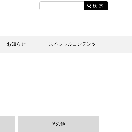
検索
お知らせ
スペシャルコンテンツ
土資料館について
家園のあらまし・文化財建造物
たがや文化散策マップ
間スケジュール
間スケジュール
化財紹介動画
体見学のご案内
本公園民家園
行物
その他