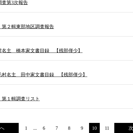
調査第3次報告
 第２輯東部地区調査報告
村名主 橋本家文書目録 【残部僅少】
毛村名主 田中家文書目録 【残部僅少】
 第１輯調査リスト
へ
1
...
6
7
8
9
10
11