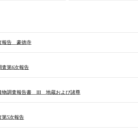
査報告 豪徳寺
調査第6次報告
物調査報告書 III 地蔵および諸尊
査第5次報告