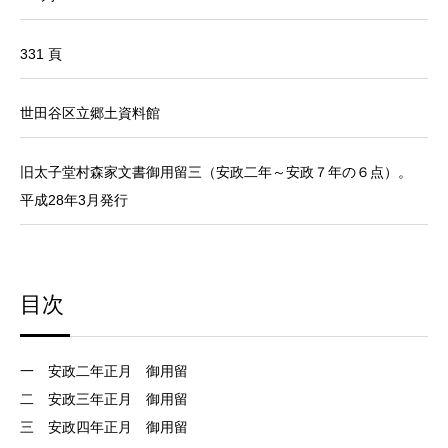
331 頁
世田谷区立郷土資料館
旧太子堂村森家文書御用留三（安政二年～安政７年の６点）。
平成28年3月発行
目次
一 安政二年正月 御用留
二 安政三年正月 御用留
三 安政四年正月 御用留