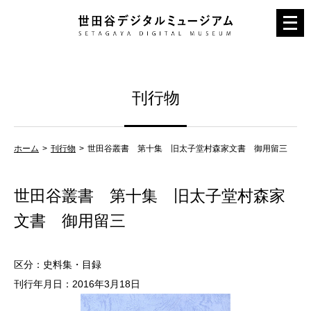
メ
ニ
ュ
ー
刊行物
を
開
く
ホーム
刊行物
世田谷叢書 第十集 旧太子堂村森家文書 御用留三
世田谷叢書 第十集 旧太子堂村森家
文書 御用留三
区分：史料集・目録
刊行年月日：2016年3月18日