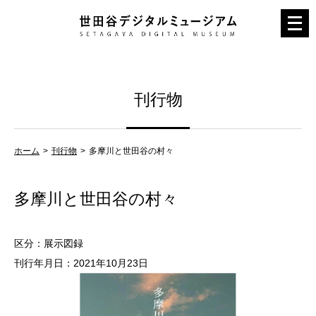
メ
ニ
ュ
ー
刊行物
を
開
く
ホーム
刊行物
多摩川と世田谷の村々
多摩川と世田谷の村々
区分：展示図録
刊行年月日：2021年10月23日