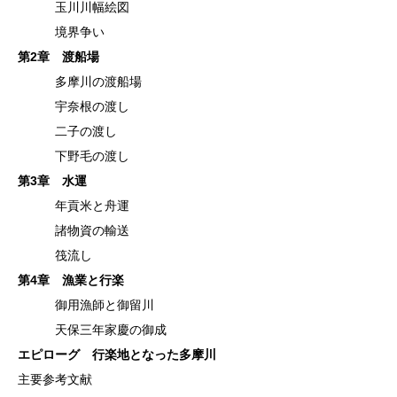
玉川川幅絵図
境界争い
第2章 渡船場
多摩川の渡船場
宇奈根の渡し
二子の渡し
下野毛の渡し
第3章 水運
年貢米と舟運
諸物資の輸送
筏流し
第4章 漁業と行楽
御用漁師と御留川
天保三年家慶の御成
エピローグ 行楽地となった多摩川
主要参考文献