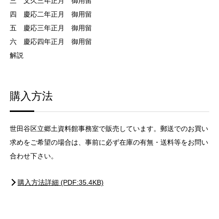
三 文久三年正月 御用留
四 慶応二年正月 御用留
五 慶応三年正月 御用留
六 慶応四年正月 御用留
解説
購入方法
世田谷区立郷土資料館事務室で販売しています。郵送でのお買い
求めをご希望の場合は、事前に必ず在庫の有無・送料等をお問い
合わせ下さい。
購入方法詳細 (PDF:35.4KB)