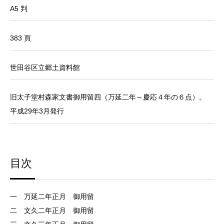
A5 判
383 頁
世田谷区立郷土資料館
旧太子堂村森家文書御用留四（万延二年～慶応４年の６点）。
平成29年3月発行
目次
一 万延二年正月 御用留
二 文久二年正月 御用留