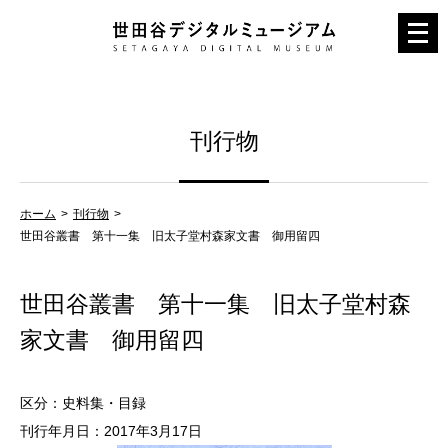
メ
ニ
ュ
ー
刊行物
を
開
く
ホーム
刊行物
世田谷叢書 第十一集 旧太子堂村森家文書 御用留四
世田谷叢書 第十一集 旧太子堂村森
家文書 御用留四
区分：史料集・目録
刊行年月日：2017年3月17日