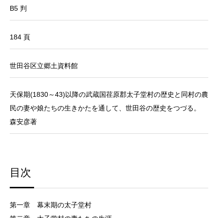
B5 判
184 頁
世田谷区立郷土資料館
天保期(1830～43)以降の武蔵国荏原郡太子堂村の歴史と同村の農
民の妻や娘たちの生きかたを通して、世田谷の歴史をつづる。
森安彦著
目次
第一章 幕末期の太子堂村