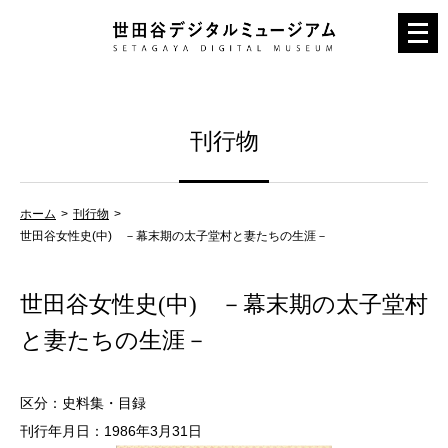
メ
ニ
ュ
ー
刊行物
を
開
く
ホーム
刊行物
世田谷女性史(中) －幕末期の太子堂村と妻たちの生涯－
世田谷女性史(中) －幕末期の太子堂村
と妻たちの生涯－
区分：史料集・目録
刊行年月日：1986年3月31日