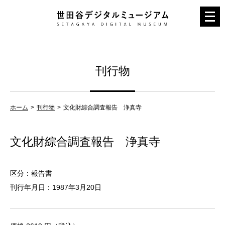
メ
ニ
ュ
ー
刊行物
を
開
く
ホーム
刊行物
文化財綜合調査報告 浄真寺
文化財綜合調査報告 浄真寺
区分：報告書
刊行年月日：1987年3月20日