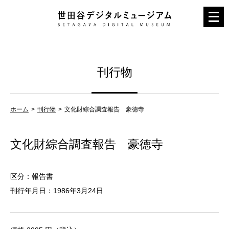
メ
ニ
ュ
ー
刊行物
を
開
く
ホーム
刊行物
文化財綜合調査報告 豪徳寺
文化財綜合調査報告 豪徳寺
区分：報告書
刊行年月日：1986年3月24日