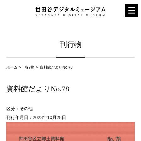
メ
ニ
ュ
ー
刊行物
を
開
く
ホーム
刊行物
資料館だよりNo.78
資料館だよりNo.78
区分：その他
刊行年月日：2023年10月28日