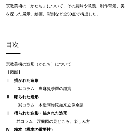
宗教美術の「かたち」について、その意味や意義、制作背景、美
を探った展示。絵画、彫刻など全50点で構成した。
目次
宗教美術の造形（かたち）について
【図版】
Ⅰ 描かれた造形
⌘コラム 当麻曼荼羅の鑑賞
Ⅱ 彫られた造形
⌘コラム 木造阿弥陀如来立像余談
Ⅲ 摺られた造形・捺された造形
⌘コラム 涅槃図の見どころ、楽しみ方
Ⅳ 粉本（模本の重要性）