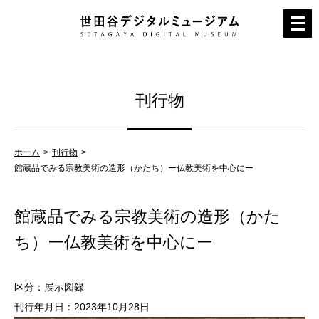
メ
ニ
ュ
ー
刊行物
を
開
く
ホーム
刊行物
館蔵品でみる宗教美術の造形（かたち）ー仏教美術を中心にー
館蔵品でみる宗教美術の造形（かた
ち）ー仏教美術を中心にー
区分：展示図録
刊行年月日：2023年10月28日