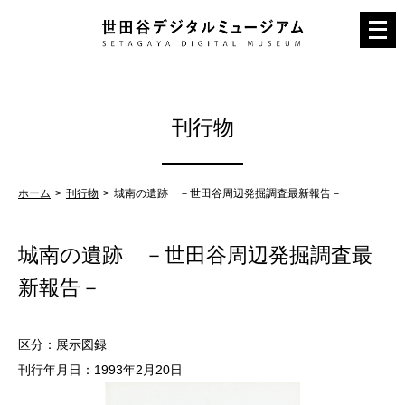
メ
ニ
ュ
ー
刊行物
を
開
く
ホーム
刊行物
城南の遺跡 －世田谷周辺発掘調査最新報告－
城南の遺跡 －世田谷周辺発掘調査最
新報告－
区分：展示図録
刊行年月日：1993年2月20日