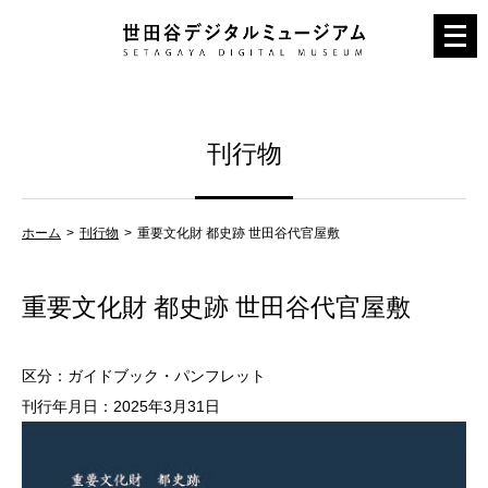
メ
ニ
ュ
ー
刊行物
を
開
く
ホーム
刊行物
重要文化財 都史跡 世田谷代官屋敷
重要文化財 都史跡 世田谷代官屋敷
区分：ガイドブック・パンフレット
刊行年月日：2025年3月31日