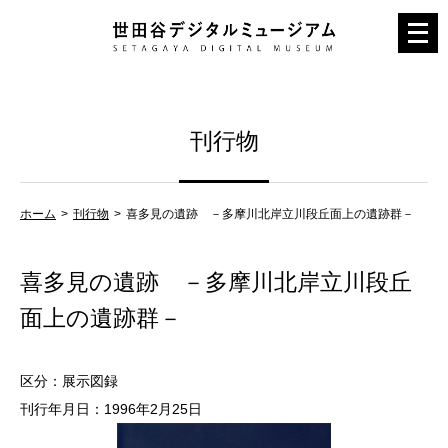
メ
ニ
ュ
ー
刊行物
を
開
く
ホーム
刊行物
喜多見の遺跡 －多摩川北岸立川段丘面上の遺跡群－
喜多見の遺跡 －多摩川北岸立川段丘
面上の遺跡群－
区分：展示図録
刊行年月日：1996年2月25日